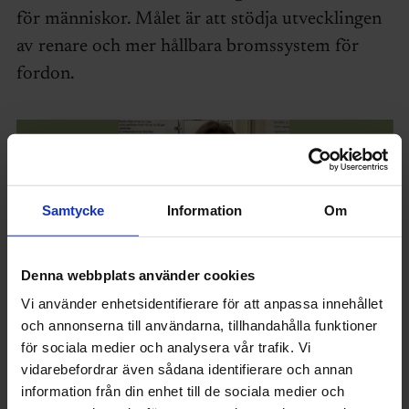
för människor. Målet är att stödja utvecklingen
av renare och mer hållbara bromssystem för
fordon.
Samtycke
Information
Om
Denna webbplats använder cookies
Bassent Dridi har alltid velat studera i Lund.
Vi använder enhetsidentifierare för att anpassa innehållet
och annonserna till användarna, tillhandahålla funktioner
Att hon kom till Sverige var ingen slump. Att få
för sociala medier och analysera vår trafik. Vi
vidarebefordrar även sådana identifierare och annan
studera vid Lunds universitet har alltid varit ett
information från din enhet till de sociala medier och
mål. Universitetet har ett gott rykte inom miljö-