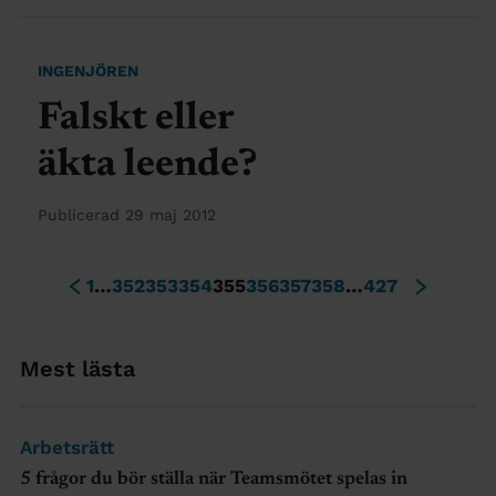
INGENJÖREN
Falskt eller
äkta leende?
Publicerad 29 maj 2012
1
…
352
353
354
355
356
357
358
…
427
Mest lästa
Arbetsrätt
5 frågor du bör ställa när Teamsmötet spelas in