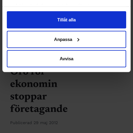
kan bli
samlat in när du har använt deras tjänster.
starkare
Tillåt alla
Publicerad 31 maj 2012
Anpassa
Avvisa
INGENJÖREN
Oro för
ekonomin
stoppar
företagande
Publicerad 29 maj 2012