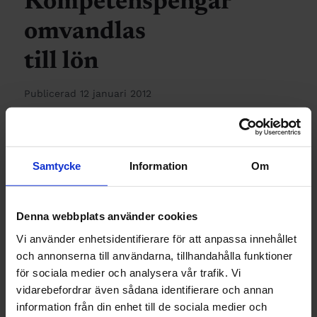
Kompetenspengar
omvandlas
till lön
Publicerad 12 januari 2012
UTBILDNING
Samtycke
Information
Om
Konst och
Denna webbplats använder cookies
musik ger
Vi använder enhetsidentifierare för att anpassa innehållet
bättre chefer
och annonserna till användarna, tillhandahålla funktioner
för sociala medier och analysera vår trafik. Vi
Publicerad 11 januari 2012
vidarebefordrar även sådana identifierare och annan
information från din enhet till de sociala medier och