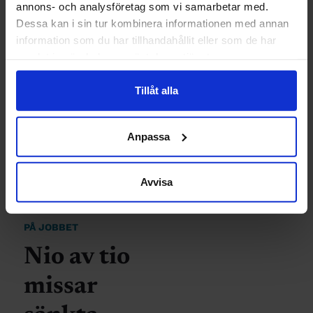
annons- och analysföretag som vi samarbetar med.
Dessa kan i sin tur kombinera informationen med annan
INGENJÖREN
information som du har tillhandahållit eller som de har
samlat in när du har använt deras tjänster.
Få ingenjörer
Tillåt alla
bland
nyföretagarna
Anpassa
Publicerad 10 januari 2012
Avvisa
PÅ JOBBET
Nio av tio
missar