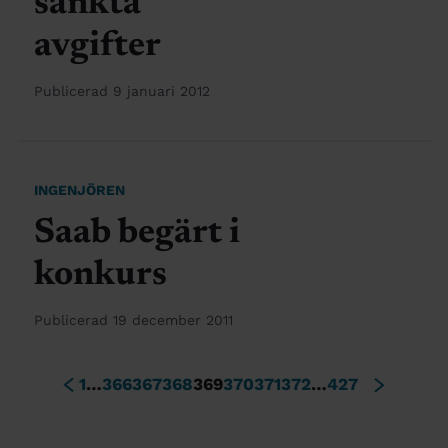
sänkta
avgifter
Publicerad 9 januari 2012
INGENJÖREN
Saab begärt i
konkurs
Publicerad 19 december 2011
1
…
366
367
368
369
370
371
372
…
427