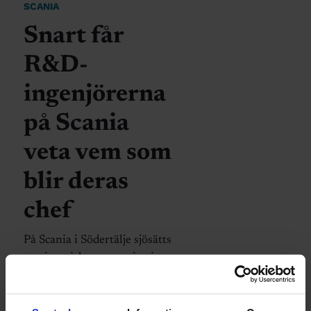
SCANIA
Snart får
R&D-
ingenjörerna
på Scania
veta vem som
blir deras
chef
På Scania i Södertälje sjösätts
en gigantisk omorganisation
den 1 april. Omkring 5000
anställda inom forskning och
utveckling går över till ett