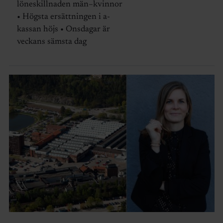
löneskillnaden män–kvinnor
• Högsta ersättningen i a-
kassan höjs • Onsdagar är
veckans sämsta dag