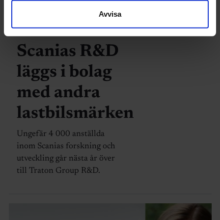
Avvisa
SCANIA
Scanias R&D
läggs i bolag
med andra
lastbilsmärken
Ungefär 4 000 anställda
inom Scanias forskning och
utveckling går nästa år över
till Traton Group R&D.