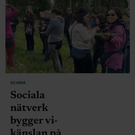
SCANIA
Sociala
nätverk
bygger vi-
känslan på