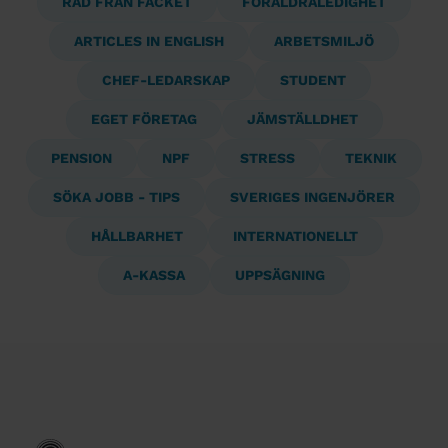
RÅD FRÅN FACKET
FÖRÄLDRALEDIGHET
ARTICLES IN ENGLISH
ARBETSMILJÖ
CHEF-LEDARSKAP
STUDENT
EGET FÖRETAG
JÄMSTÄLLDHET
PENSION
NPF
STRESS
TEKNIK
SÖKA JOBB - TIPS
SVERIGES INGENJÖRER
HÅLLBARHET
INTERNATIONELLT
A-KASSA
UPPSÄGNING