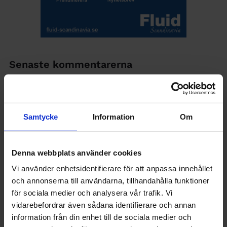
Senaste kommentarerna
TA kommenterade
Så svarar du chefen som nobbar ditt
lönekrav
Samtycke
Information
Om
Tomas kommenterade
Regeringen: Fånga upp de
”nästan klara” – och öppna för att bli civilingenjör på
Denna webbplats använder cookies
mindre än 5 år
Vi använder enhetsidentifierare för att anpassa innehållet
Karin kommenterade
Kräv detta om chefen ringer på
och annonserna till användarna, tillhandahålla funktioner
semestern
för sociala medier och analysera vår trafik. Vi
vidarebefordrar även sådana identifierare och annan
Torbjörn kommenterade
Kräv detta om chefen ringer
information från din enhet till de sociala medier och
på semestern