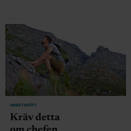
ARBETSRÄTT
Kräv detta
om chefen