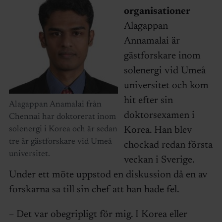
organisationer
Alagappan
Annamalai är
gästforskare inom
solenergi vid Umeå
universitet och kom
hit efter sin
Alagappan Anamalai från
doktorsexamen i
Chennai har doktorerat inom
solenergi i Korea och är sedan
Korea. Han blev
tre år gästforskare vid Umeå
chockad redan första
universitet.
veckan i Sverige.
Under ett möte uppstod en diskussion då en av
forskarna sa till sin chef att han hade fel.
– Det var obegripligt för mig. I Korea eller