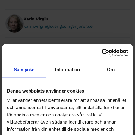
Karin Virgin
karin.virgin@sverigesingenjorer.se
INTERNATIONELLT
UTLÄNDSKA AKADEMIKER
Samtycke
Information
Om
Dölj kommentarer
17 kommentarer
Denna webbplats använder cookies
Vi använder enhetsidentifierare för att anpassa innehållet
Martin
och annonserna till användarna, tillhandahålla funktioner
för sociala medier och analysera vår trafik. Vi
Bra artikel! Jag blir nästan lite rädd då en
vidarebefordrar även sådana identifierare och annan
sak att berätta var att ”vara trevlig och
information från din enhet till de sociala medier och