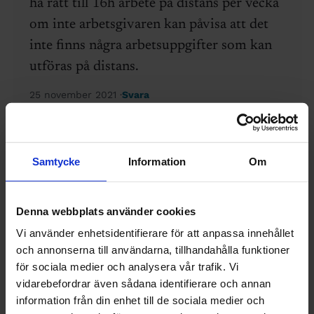
ha rätt till 16h arbete på distans per vecka
om inte arbetsgivaren kan påvisa att det
inte finns några arbetsuppgifter som kan
utföras på distans.
25 november 2021
Svara
Lämna en kommentar
Samtycke
Information
Om
Kommentar
Denna webbplats använder cookies
Vi använder enhetsidentifierare för att anpassa innehållet
och annonserna till användarna, tillhandahålla funktioner
för sociala medier och analysera vår trafik. Vi
vidarebefordrar även sådana identifierare och annan
information från din enhet till de sociala medier och