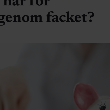
 har för
 genom facket?