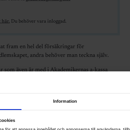
 här.
Du behöver vara inloggad.
at fram en hel del försäkringar för
dlemskapet, andra behöver man teckna själv.
som även är med i Akademikernas a-kassa
 ger omkring 80 procent av lönen vid
Information
e viktigaste medlemsförmånerna även i en
en att söka jobb och då är det värdefullt att
tydligt högre än a-kassan.
cookies
e för att anpassa innehållet och annonserna till användarna, tillh