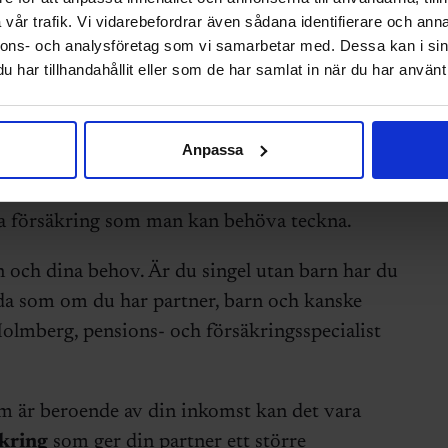
vår trafik. Vi vidarebefordrar även sådana identifierare och anna
nnons- och analysföretag som vi samarbetar med. Dessa kan i sin
har tillhandahållit eller som de har samlat in när du har använt 
kringar
, exempelvis för bostad, bil, båt eller
es Ingenjörer med
Akademikerförsäkring
och
If
Anpassa
bjudanden till medlemmarna.
ta försäkring som man kan behöva teckna.
on och dina behov. Är du singel utan barn har du
da som om du har partner, barn och kanske
Holmberg, pensions- och försäkringsspecialist
om är beroende av din inkomst kan det vara
äkring
som ger din partner ett större