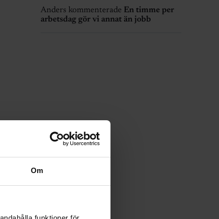
Anders kommenterade
En timme per
arbetsdag gör vi annat än jobb
Om
andahålla funktioner för