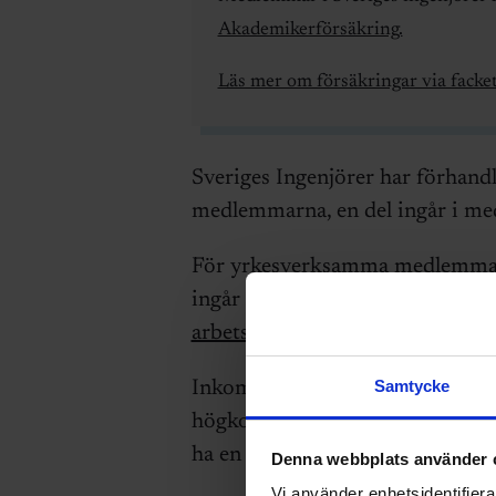
Akademikerförsäkring.
Läs mer om försäkringar via facket
Sveriges Ingenjörer har förhandl
medlemmarna, en del ingår i me
För yrkesverksamma medlemmar 
ingår en
inkomstförsäkring
som
arbetslöshet.
Samtycke
Inkomstförsäkringen är en av d
högkonjunktur. Man kan bli tvung
ha en tryggad inkomst som är be
Denna webbplats använder 
Vi använder enhetsidentifierar