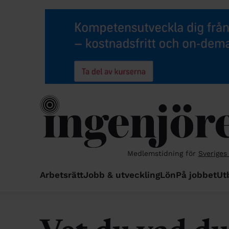
Medlemstidning för
Sveriges
Arbetsrätt
Jobb & utveckling
Lön
På jobbet
Ut