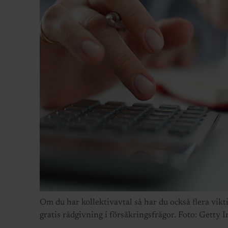
Om du har kollektivavtal så har du också flera vik
gratis rådgivning i försäkringsfrågor. Foto: Getty 