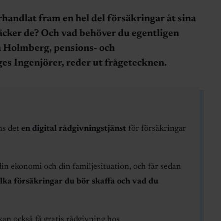
rhandlat fram en hel del försäkringar åt sina
cker de? Och vad behöver du egentligen
n Holmberg, pensions- och
ges Ingenjörer, reder ut frågetecknen.
ns det
en digital rådgivningstjänst
för försäkringar
 din ekonomi och din familjesituation, och får sedan
vilka försäkringar du bör skaffa och vad du
kan också få
gratis rådgivning hos