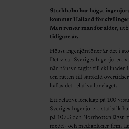
Stockholm har högst ingenjörslö
kommer Halland för civilingen
Men rensar man för ålder, utbi
tidigare år.
Högst ingenjörslöner är det i st
Det visar Sveriges Ingenjörers st
när hänsyn tagits till skillnader
om rätten till särskild övertidser
kallas det relativa löneläget.
Ett relativt löneläge på 100 visa
Sveriges Ingenjörers statistik h
på 107,3 och Norrbotten lägst me
medel- och medianlöner finns län