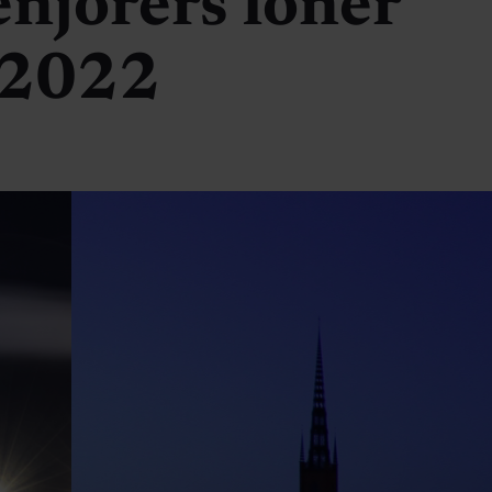
enjörers löner
 2022