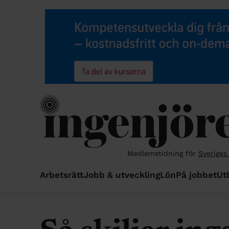
Medlemstidning för
Sveriges
Arbetsrätt
Jobb & utveckling
Lön
På jobbet
Ut