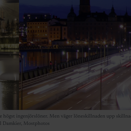
e högst ingenjörslöner. Men väger löneskillnaden upp skillna
el Damkier, Mostphotos