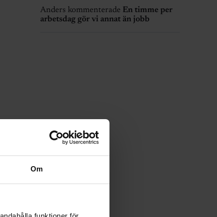
Anders kommenterade
En timme per
arbetsdag gör vi annat än jobb
Om
andahålla funktioner för