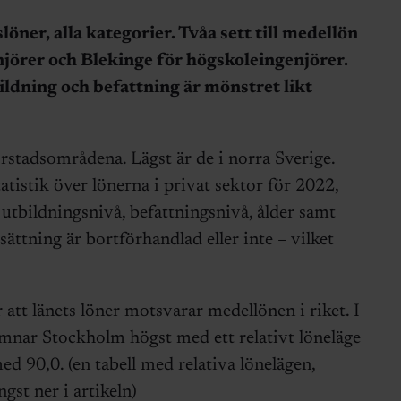
ner, alla kategorier. Tvåa sett till medellön
jörer och Blekinge för högskoleingenjörer.
ldning och befattning är mönstret likt
orstadsområdena. Lägst är de i norra Sverige.
atistik över lönerna i privat sektor för 2022,
 i utbildningsnivå, befattningsnivå, ålder samt
sättning är bortförhandlad eller inte – vilket
r att länets löner motsvarar medellönen i riket. I
amnar Stockholm högst med ett relativt löneläge
d 90,0. (en tabell med relativa lönelägen,
gst ner i artikeln)