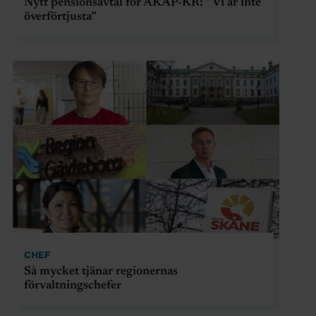
Nytt pensionsavtal för AKAP-KR: ”Vi är inte
överförtjusta”
CHEF
Så mycket tjänar regionernas
förvaltningschefer