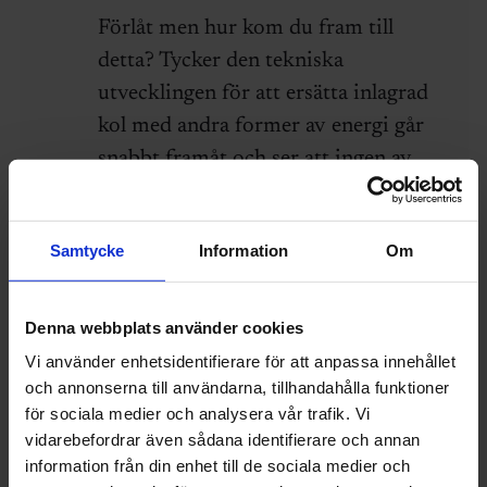
Förlåt men hur kom du fram till
detta? Tycker den tekniska
utvecklingen för att ersätta inlagrad
kol med andra former av energi går
snabbt framåt och ser att ingen av
oss ens har en aning om vad den
tekniska utvecklingen kommer att
Samtycke
Information
Om
medföra. Vi behöver fler ingenjörer
och fler problemlösare. Inte mindre.
Denna webbplats använder cookies
05 januari 2025
Svara
Vi använder enhetsidentifierare för att anpassa innehållet
och annonserna till användarna, tillhandahålla funktioner
för sociala medier och analysera vår trafik. Vi
Lämna en kommentar
vidarebefordrar även sådana identifierare och annan
information från din enhet till de sociala medier och
Kommentar