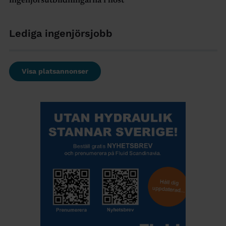
ingenjörsutbildningarna i höst
Lediga ingenjörsjobb
Visa platsannonser