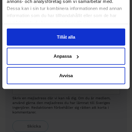
annons- och analysföretag som vi samarbetar med.
Dessa kan i sin tur kombinera informationen med annan
information som du har tillhandahållit eller som de har
samlat in när du har använt deras tjänster.
Tillåt alla
Namn
(Visas offentligt)
Anpassa
Avvisa
Email
(Visas inte offentligt)
Skriv en mejladress där vi kan nå dig. Om du är medlem,
använd gärna den mejladress du har lämnat till Sveriges
Ingenjörer. Redaktionen förbehåller sig rätten att korta i
kommentarer.