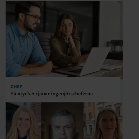
CHEF
Så mycket tjänar ingenjörscheferna