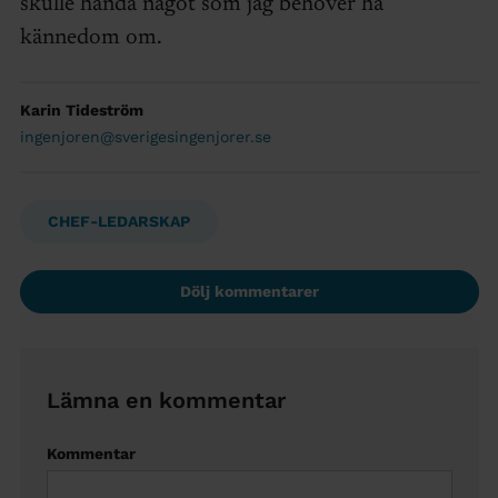
skulle hända något som jag behöver ha
kännedom om.
Karin Tideström
ingenjoren@sverigesingenjorer.se
CHEF-LEDARSKAP
Dölj kommentarer
Lämna en kommentar
Kommentar