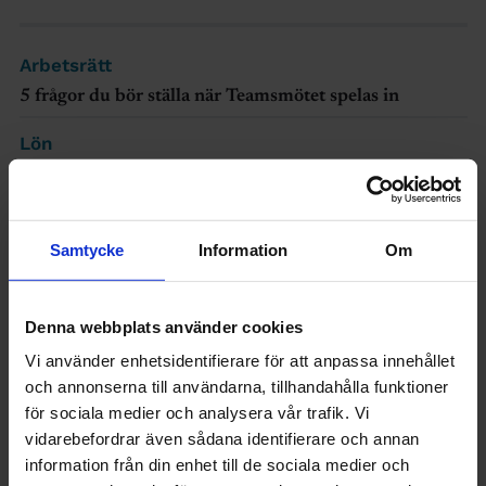
Arbetsrätt
5 frågor du bör ställa när Teamsmötet spelas in
Lön
Så mycket tjänar myndighetscheferna
Ingenjören
Samtycke
Information
Om
Här kan du testa ditt IQ – om du vågar
Arbetsrätt
Denna webbplats använder cookies
Kräv detta om chefen ringer på semestern
Vi använder enhetsidentifierare för att anpassa innehållet
Utbildning
och annonserna till användarna, tillhandahålla funktioner
Så hög blev antagningspoängen till
för sociala medier och analysera vår trafik. Vi
ingenjörsutbildningarna i höst
vidarebefordrar även sådana identifierare och annan
information från din enhet till de sociala medier och