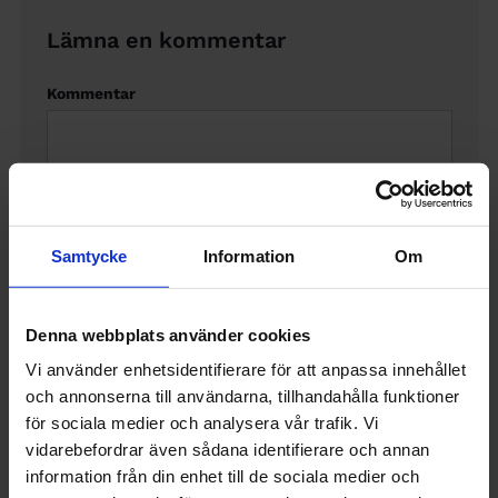
Lämna en kommentar
Kommentar
Samtycke
Information
Om
Namn
(Visas offentligt)
Denna webbplats använder cookies
Vi använder enhetsidentifierare för att anpassa innehållet
och annonserna till användarna, tillhandahålla funktioner
Email
(Visas inte offentligt)
för sociala medier och analysera vår trafik. Vi
vidarebefordrar även sådana identifierare och annan
Skriv en mejladress där vi kan nå dig. Om du är medlem,
information från din enhet till de sociala medier och
använd gärna den mejladress du har lämnat till Sveriges