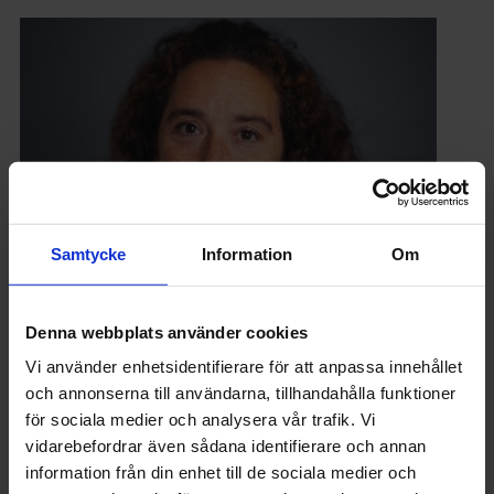
Samtycke
Information
Om
LÖN
Denna webbplats använder cookies
Löneexperten: Så kan specialister påverka
Vi använder enhetsidentifierare för att anpassa innehållet
sin lön
och annonserna till användarna, tillhandahålla funktioner
för sociala medier och analysera vår trafik. Vi
vidarebefordrar även sådana identifierare och annan
information från din enhet till de sociala medier och
Mest lästa