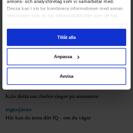
annons- och analysföretag som vi samarbetar med.
Dessa kan i sin tur kombinera informationen med annan
information som du har tillhandahållit eller som de har
Arbetsrätt
samlat in när du har använt deras tjänster.
5 frågor du bör ställa när Teamsmötet spelas in
Tillåt alla
Lön
Så mycket tjänar myndighetscheferna
Anpassa
Utbildning
Så hög blev antagningspoängen till
ingenjörsutbildningarna i höst
Avvisa
Arbetsrätt
Kräv detta om chefen ringer på semestern
Ingenjören
Här kan du testa ditt IQ – om du vågar