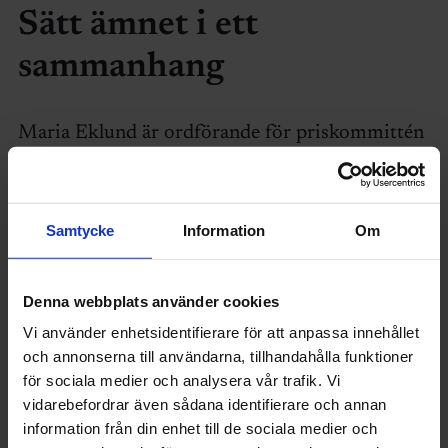
Sätt ämnet i ett
sammanhang
Maria Eklund är ordförande för priskommittén
för Sveriges Ingenjörers ”Examenspris
högskoleingenjörsutbildning till Christopher
Polhems minne” (tidigare Wimanska priset). Till
Samtycke
Information
Om
vardags är hon ansvarig för FoU på Fuchs
Lubricants Sverige.
Denna webbplats använder cookies
Hon konstaterar att de bidrag som kommer in
Vi använder enhetsidentifierare för att anpassa innehållet
och annonserna till användarna, tillhandahålla funktioner
till priskommittén ofta håller en hög kvalitet,
för sociala medier och analysera vår trafik. Vi
både innehållsmässigt och språkligt.
vidarebefordrar även sådana identifierare och annan
information från din enhet till de sociala medier och