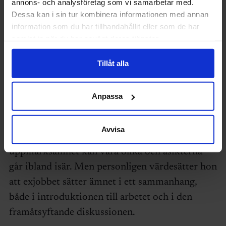
annons- och analysföretag som vi samarbetar med.
Dessa kan i sin tur kombinera informationen med annan
information som du har tillhandahållit eller som de har
samlat in när du har använt deras tjänster.
Tillåt alla
Maria Eklund, ordförande för priskommittén för
Sveriges Ingenjörers ”Examenspris
högskoleingenjörsutbildning till Christopher Polhems
Anpassa
minne”.
Avvisa
Vad som gör att ett exjobb fångar kommitténs
uppmärksamhet kan vara olika och åsikterna
går ibland isär. Men personligen värdesätter hon
att exjobbet sätter ämnet i ett sammanhang,
både i introduktionen till arbetet och i den
framåtsyftande diskussionen.