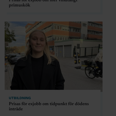
Prisas för exjobb om mer vindtåligt
primuskök
UTBILDNING
Prisas för exjobb om tidpunkt för dödens
inträde