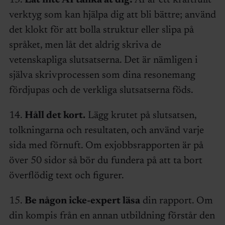
13.
Låt inte AI tänka åt dig!
AI är ett kraftfullt
verktyg som kan hjälpa dig att bli bättre; använd
det klokt för att bolla struktur eller slipa på
språket, men låt det aldrig skriva de
vetenskapliga slutsatserna. Det är nämligen i
själva skrivprocessen som dina resonemang
fördjupas och de verkliga slutsatserna föds.
14.
Håll det kort.
Lägg krutet på slutsatsen,
tolkningarna och resultaten, och använd varje
sida med förnuft. Om exjobbsrapporten är på
över 50 sidor så bör du fundera på att ta bort
överflödig text och figurer.
15.
Be någon icke-expert läsa
din rapport. Om
din kompis från en annan utbildning förstår den