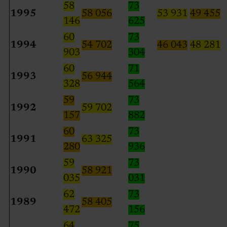
58
73
1995
58 056
53 931
49 455
146
625
60
73
1994
54 702
46 043
48 281
903
304
60
71
1993
56 944
328
564
59
73
1992
59 702
157
882
60
73
1991
63 325
280
936
59
73
1990
58 921
035
031
62
73
1989
58 405
472
156
64
75