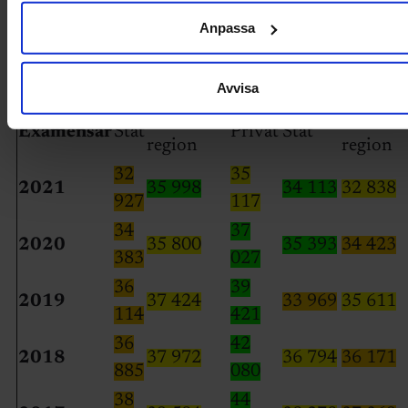
Medellön 2021 per examensår (
grön
=högst,
Anpassa
gul
=näst högst,
orange
=lägst):
Avvisa
Civilingenjörer
Högskoleingen
Kommun/
Kommu
Examensår
Stat
Privat
Stat
region
region
32
35
2021
35 998
34 113
32 838
927
117
34
37
2020
35 800
35 393
34 423
383
027
36
39
2019
37 424
33 969
35 611
114
421
36
42
2018
37 972
36 794
36 171
885
080
38
44