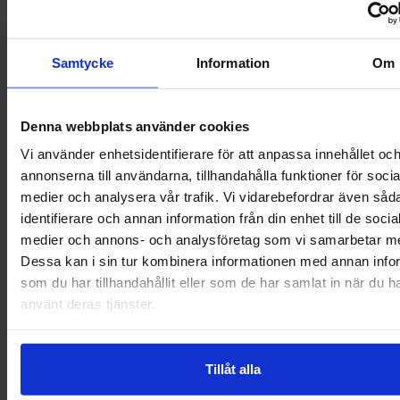
distans större nu. Titta i grannkommunen eller
privata företag. Går det att få jobba på distans?
Samtycke
Information
Om
Möjligheterna att hitta en lösning har blivit
större.
Denna webbplats använder cookies
Men om man verkligen vill stanna på sitt
Vi använder enhetsidentifierare för att anpassa innehållet oc
nuvarande jobb, ska man inte kunna få bra
annonserna till användarna, tillhandahålla funktioner för socia
medier och analysera vår trafik. Vi vidarebefordrar även såd
löneökning där?
identifierare och annan information från din enhet till de socia
medier och annons- och analysföretag som vi samarbetar m
– Självfallet ska man ta upp det med sin chef.
Dessa kan i sin tur kombinera informationen med annan info
Men de största hoppen gör man om man byter
som du har tillhandahållit eller som de har samlat in när du h
jobb. Ge dig ut och testa. De behöver erfarna
använt deras tjänster.
ingenjörer i grannkommunen också.
Karin Thorsell
Tillåt alla