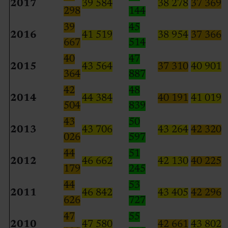
2017
39 584
38 278
37 369
298
144
39
45
2016
41 519
38 954
37 366
667
514
40
47
2015
43 564
37 310
40 901
364
887
42
48
2014
44 384
40 191
41 019
504
839
43
50
2013
43 706
43 264
42 320
026
597
44
51
2012
46 662
42 130
40 225
179
245
44
53
2011
46 842
43 405
42 296
626
727
47
55
2010
47 580
42 661
43 802