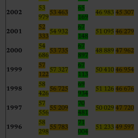
53
65
2002
53 463
46 983
45 307
979
169
52
67
2001
54 932
51 095
46 279
333
148
54
67
2000
53 735
48 889
47 962
686
897
57
67
1999
57 327
50 410
46 954
122
113
58
69
1998
56 725
51 126
46 676
426
934
57
70
1997
55 209
50 029
47 720
556
481
58
71
1996
55 783
51 233
49 597
298
004