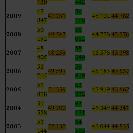
120
442
47
56
2009
47 751
45 102
44 782
847
168
50
58
2008
49 543
44 778
43 576
192
082
48
58
2007
48 259
46 576
43 398
905
340
52
59
2006
49 597
45 183
43 537
705
619
51
62
2005
51 359
47 919
43 667
818
232
51
63
2004
49 700
46 249
44 241
558
471
53
64
2003
52 130
48 044
44 835
144
583