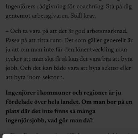
Ingenjörers rådgivning för coachning. Stå på dig
gentemot arbetsgivaren. Ställ krav.
– Och ta vara på att det är god arbetsmarknad.
Passa på att titta runt. Det som gäller generellt är
ju att om man inte får den löneutveckling man
tycker att man ska få så kan det vara bra att byta
jobb. Och det kan både vara att byta sektor eller
att byta inom sektorn.
Ingenjörer i kommuner och regioner är ju
fördelade över hela landet. Om man bor på en
plats där det inte finns så många
ingenjörsjobb, vad gör man då?
– För alla sektorer är möjligheterna att jobba på