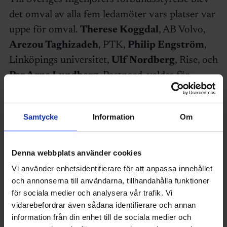
det omval av alla fem ledamöter vars platser var
uppe för omval.
Therese Koggdal
, AB Volvo,
Arezou Taghizadeh
, PTK,
Philip Engström
,
Linköpings universitet,
Ulf Nordberg
, Rise, och
Per Arne Lundberg
, Postnord, valdes för
2023–2025. (övriga i förbundsstyrelsen, se
längst ner)
Samtycke
Information
Om
Dessutom valdes två nya
teknologrepresentanter:
Josefin Rojas Vazquez
,
Denna webbplats använder cookies
Mälardalens universitet, vice ordförande för
Vi använder enhetsidentifierare för att anpassa innehållet
Teknologrådet, som valdes för 2023–2025 och
och annonserna till användarna, tillhandahålla funktioner
Tara Kadir
, Högskolan i Halmstad, ordförande
för sociala medier och analysera vår trafik. Vi
vidarebefordrar även sådana identifierare och annan
för Teknologrådet, som valdes för 2023–2024.
information från din enhet till de sociala medier och