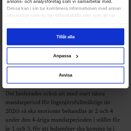
annons- och analysföretag som vi samarbetar med.
Dessa kan i sin tur kombinera informationen med annan
information som du har tillhandahållit eller som de har
samlat in när du har använt deras tjänster.
Tillåt alla
Anpassa
Tara Kadir och Josefin Rojas Vazquez är nya
Avvisa
teknologrepresentanter i Sveriges Ingenjörers
förbundsstyrelse.
Det beslutades också att med start nästa
mandatperiod för Ingenjörsfullmäktige (år
2026) så ska motioner behandlas år 2 och 4
under den 4-åriga mandatperioden i stället för
år 1 och 3, för att ledamöter ska komma in i