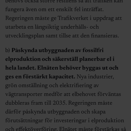
behövs också större resiliens så att trafiken kan
fungera även om ett enskilt fel inträffat.
Regeringen måste ge Trafikverket i uppdrag att
utarbeta en långsiktig underhålls- och
utvecklingsplan samt tillse att den finansieras.
b)
Påskynda utbyggnaden av fossilfri
elproduktion och säkerställ planerbar el i
hela landet. Elnäten behöver byggas ut och
ges en förstärkt kapacitet.
Nya industrier,
grön omställning och elektrifiering av
vägtransporter medför att elbehovet förväntas
dubbleras fram till 2035. Regeringen måste
därför påskynda utbyggnaden och skapa
förutsättningar för investeringar i elproduktion
och effektöverföring. Elnätet måste förstärkas så