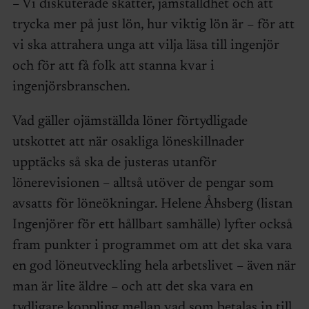
– Vi diskuterade skatter, jämställdhet och att
trycka mer på just lön, hur viktig lön är – för att
vi ska attrahera unga att vilja läsa till ingenjör
och för att få folk att stanna kvar i
ingenjörsbranschen.
Vad gäller ojämställda löner förtydligade
utskottet att när osakliga löneskillnader
upptäcks så ska de justeras utanför
lönerevisionen – alltså utöver de pengar som
avsatts för löneökningar. Helene Åhsberg (listan
Ingenjörer för ett hållbart samhälle) lyfter också
fram punkter i programmet om att det ska vara
en god löneutveckling hela arbetslivet – även när
man är lite äldre – och att det ska vara en
tydligare koppling mellan vad som betalas in till