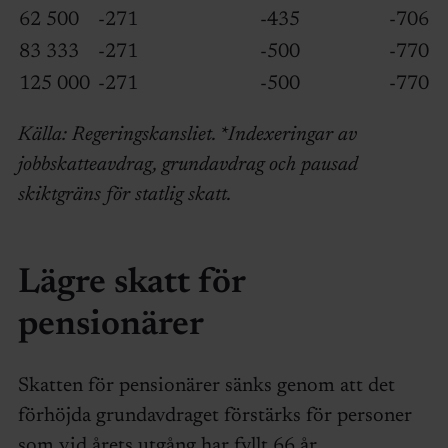
62 500
-271
-435
-706
83 333
-271
-500
-770
125 000
-271
-500
-770
Källa: Regeringskansliet. *Indexeringar av
jobbskatteavdrag, grundavdrag och pausad
skiktgräns för statlig skatt.
Lägre skatt för
pensionärer
Skatten för pensionärer sänks genom att det
förhöjda grundavdraget förstärks för personer
som vid årets utgång har fyllt 66 år.