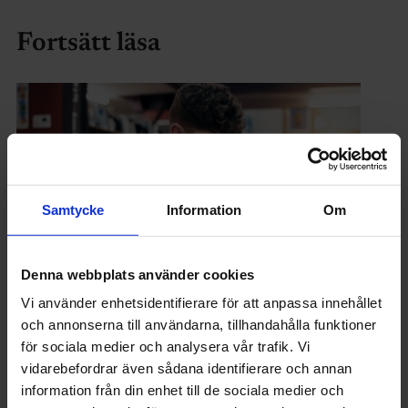
Fortsätt läsa
Samtycke
Information
Om
Denna webbplats använder cookies
Vi använder enhetsidentifierare för att anpassa innehållet
och annonserna till användarna, tillhandahålla funktioner
UTBILDNING
för sociala medier och analysera vår trafik. Vi
AI som studiehjälp: Nyttja fördelarna men se
vidarebefordrar även sådana identifierare och annan
upp för riskerna
information från din enhet till de sociala medier och