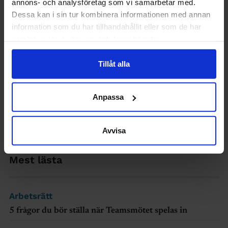
annons- och analysföretag som vi samarbetar med.
Dessa kan i sin tur kombinera informationen med annan
information som du har tillhandahållit eller som de har
samlat in när du har använt deras tjänster.
Tillåt alla
JOBB & UTVECKLING
Anpassa
Vill du byta bransch? Tips från tre
ingenjörer som tog steget
Avvisa
Mest lästa
Arbetsrätt
5 frågor du bör ställa när Teamsmötet spelas in