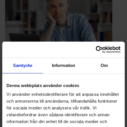
Samtycke
Information
Om
JOBB & UTVECKLING
Överkvalificerad för jobbet? Det kan påverka
din lön
Denna webbplats använder cookies
Vi använder enhetsidentifierare för att anpassa innehållet
och annonserna till användarna, tillhandahålla funktioner
för sociala medier och analysera vår trafik. Vi
vidarebefordrar även sådana identifierare och annan
information från din enhet till de sociala medier och