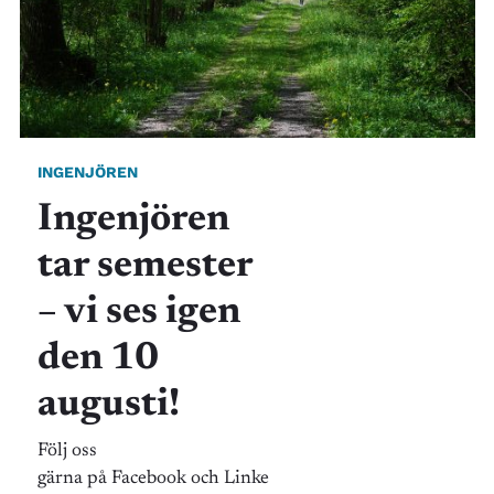
INGENJÖREN
Ingenjören
tar semester
– vi ses igen
den 10
augusti!
Följ oss
gärna på Facebook och Linke