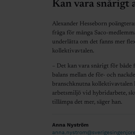
Kan vara snårigt a
Alexander Hesseborn poängterar a
fråga för många Saco-medlemmar,
underlätta om det fanns mer flexi
kollektivavtalen.
– Det kan vara snårigt för både f
balans mellan de för- och nackd
branschknutna kollektivavtalen
arbetsmiljö vid hybridarbete, sk
tillämpa det mer, säger han.
Anna Nyström
anna.nystrom@sverigesingenjore