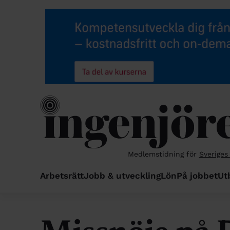
Medlemstidning för
Sveriges
Arbetsrätt
Jobb & utveckling
Lön
På jobbet
Ut