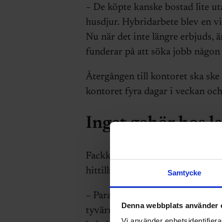
– De köpte kanske bostad lite uta
husdjur. Hybridarbete blev en vi
Nu när det inte längre erbjuds, 
funderar på att söka jobb någon
Återgången till kontoret ska ske 
kontoret fyra dagar i veckan och
Inget gehör hos l
Fackklubbarna har haft möten me
hittills har ledningen inte backat
Samtycke
– Paradox har länge varit en att
Denna webbplats använder 
tyvärr att den här typen av beslu
Vi använder enhetsidentifierar