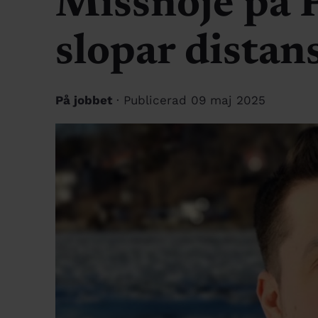
Missnöje på 
slopar distan
På jobbet
· Publicerad 09 maj 2025