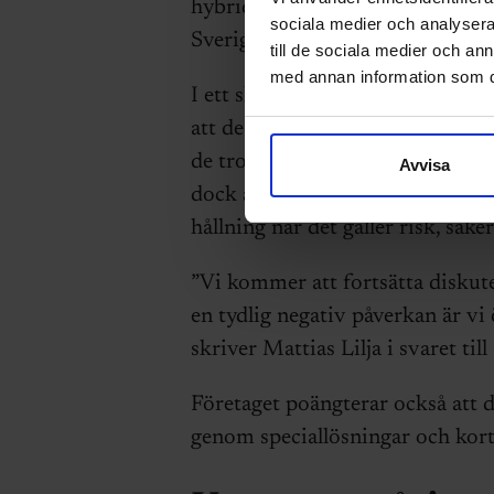
hybridarbete är vanligt föreko
sociala medier och analysera 
Sverige, konstaterar Alexander 
till de sociala medier och a
med annan information som du 
I ett skriftligt svar i
en artikel i
att de är ”medvetna om att motta
de tror att det i längden kommer
Avvisa
dock att reaktionerna från både 
hållning när det gäller risk, säker
”Vi kommer att fortsätta diskute
en tydlig negativ påverkan är vi
skriver Mattias Lilja i svaret till
Företaget poängterar också att de
genom speciallösningar och kort