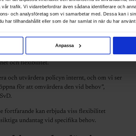
mmande i spelbranschen i både Stockholm och
vår trafik. Vi vidarebefordrar även sådana identifierare och anna
Hesseborn.
nnons- och analysföretag som vi samarbetar med. Dessa kan i sin
har tillhandahållit eller som de har samlat in när du har använt 
 SvD
kommenterar Paradox vice vd Mattias Lilja
gandet till policyn har varit blandad” men att
 att vara positivt för Paradox. Han konstaterar
Anpassa
fack och anställda har påverkat policyns
het och flexibilitet.
ra och utvärdera policyn internt, och om vi ser
 öppna för att omvärdera den vid behov”,
 SvD.
 fortfarande kan erbjuda viss flexibilitet
siktiga undantag vid specifika behov.