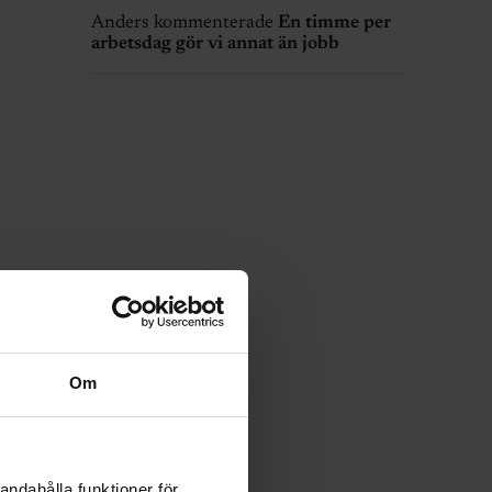
Anders kommenterade
En timme per
arbetsdag gör vi annat än jobb
Om
andahålla funktioner för