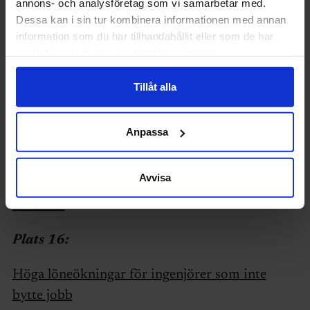
annons- och analysföretag som vi samarbetar med.
Dessa kan i sin tur kombinera informationen med annan
information som du har tillhandahållit eller som de har
samlat in när du har använt deras tjänster.
Tillåt alla
Anpassa
Plats 15:
Avvisa
Konsult- och forskningsföretaget testar kortare
arbetstid
Plats 16:
Höga löneökningar för ingenjörer som inte
bytte jobb