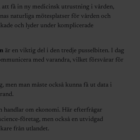
n att få in ny medicinsk utrustning i vården,
knas naturliga mötesplatser för vården och
akade och lyder under komplicerade
em
är en viktig del i den tredje pusselbiten. I dag
ommunicera med varandra, vilket försvårar för
tig, men man måste också kunna få ut data i
trand.
n handlar om ekonomi. Här efterfrågar
e science-företag, men också en utvidgad
kare från utlandet.