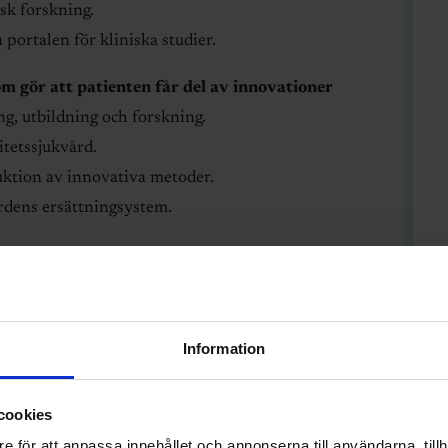
isk forskning.
 portalen för kliniska studier.
m gör att patienten får del av innovationer
g, utbildning och forskning.
itetssjukvård.
duktion av innovativa metoder.
rdens ersättningsystem.
vändning och delning av data för att förbättra
Nationell samordning för forskning och utveckling”
a databanker, bio-banker och kvalitetsregister.
Information
a forskning, utveckling och produktion i Sverige
cookies
ling i företag – skatter
e för att anpassa innehållet och annonserna till användarna, tillh