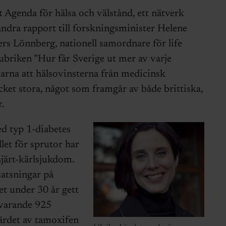
 Agenda för hälsa och välstånd, ett nätverk
andra rapport till forskningsminister Helene
rs Lönnberg, nationell samordnare för life
ubriken ”Hur får Sverige ut mer av varje
darna att hälsovinsterna från medicinsk
ket stora, något som framgår av både brittiska,
.
d typ 1-diabetes
let för sprutor har
hjärt-kärlsjukdom.
satsningar på
t under 30 år gett
varande 925
ärdet av tamoxifen