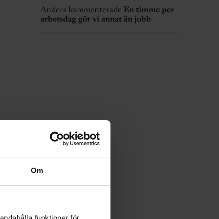
Anders kommenterade
En timme per
arbetsdag gör vi annat än jobb
Om
andahålla funktioner för