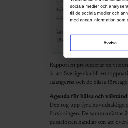
4.2. Skapa specialiserade forskni
sociala medier och analysera 
4.3. Säkerställ tillgång till kapita
till de sociala medier och a
4.4. Stärk innovations-upphandli
med annan information som du 
Läs mer om rapporten här
Läs mer om Agenda för hälsa och 
Avvisa
Rapporten presenterar en vision
är att Sverige ska bli en toppna
talangerna och de bästa företagen
Agenda för hälsa och välstånd
Den tog upp fyra huvudsakliga pus
forskningen. De sammanfattas äv
pusselbiten handlar om att Sver