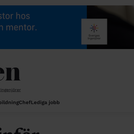
 Ingenjörer
bildning
Chef
Lediga jobb