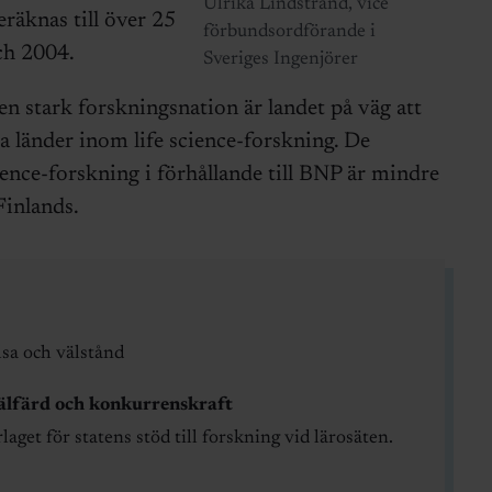
Ulrika Lindstrand, vice
äknas till över 25
förbundsordförande i
ch 2004.
Sveriges Ingenjörer
n stark forskningsnation är landet på väg att
ka länder inom life science-forskning. De
ience-forskning i förhållande till BNP är mindre
inlands.
lsa och välstånd
välfärd och konkurrenskraft
get för statens stöd till forskning vid lärosäten.