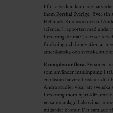
I förra veckan lämnade nätverket
inom
Forska! Sverige
, över sin 
Hellmark Knutsson och till Ande
science. I rapporten med underr
forskningskrona?”, skriver utre
forskning och innovation är myc
amerikanska och svenska studier
Exemplen är flera.
Personer me
som använder insulinpump i stäl
en nästan halverad risk att dö i 
Andra studier visar att svenska 
forskning inom hjärt-kärlområde
en sammanlagd hälsovinst mots
miljarder kronor. Det samlade v