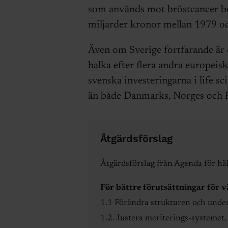
som används mot bröstcancer ber
miljarder kronor mellan 1979 o
Även om Sverige fortfarande är e
halka efter flera andra europeis
svenska investeringarna i life sc
än både Danmarks, Norges och F
Åtgärdsförslag
Åtgärdsförslag från Agenda för hä
För bättre förutsättningar för 
1.1 Förändra strukturen och underla
1.2. Justera meriterings-systemet.