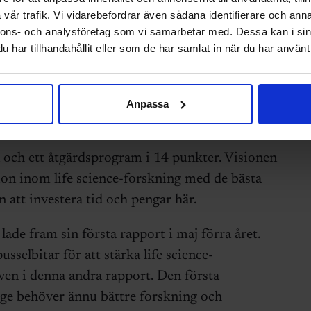
ngs- och behandlingscentra
vår trafik. Vi vidarebefordrar även sådana identifierare och anna
l för små växande företag
nnons- och analysföretag som vi samarbetar med. Dessa kan i sin
ngen
har tillhandahållit eller som de har samlat in när du har använt 
välstånd här
Anpassa
 och ett åtgärdsprogram i 14 punkter. Visionen
tion inom life science-forskning med de bästa
 att investera tid och pengar här.
lade fram sin första rapport i maj förra året.
selbitar för att stärka life science-
en i denna andra rapport. Den första
ige behöver ännu bättre forskning och