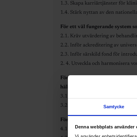
1.3. Skapa karriärtjänster för klin
1.4. Stärk nyttan av den nationella
För ett väl fungerande system so
2.1. Kräv utvärdering av behandlin
2.2. Inför ackreditering av univers
2.3. Inför särskild fond för intro
2. 4. Utveckla och harmonisera vo
För att underlätta insamling, an
hälsa
3.1. Tillsätt en arbetsgrupp för ”
3.2. Utöka satsningen på nationell
Samtycke
För att locka företag att bedriv
Denna webbplats använder 
4.1. Stimulera forskning och utveck
Vi använder enhetsidentifierar