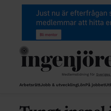
Medlemstidning för
Sveriges
Arbetsrätt
Jobb & utveckling
Lön
På jobbet
Ut