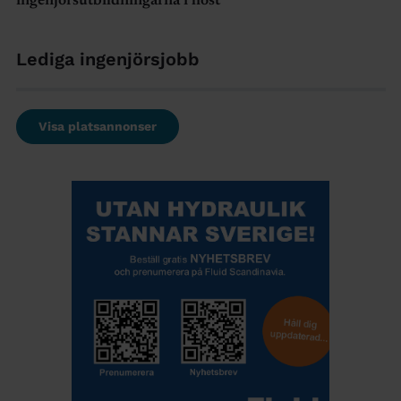
ingenjörsutbildningarna i höst
Lediga ingenjörsjobb
Visa platsannonser