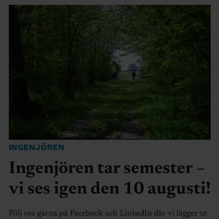
INGENJÖREN
Ingenjören tar semester –
vi ses igen den 10 augusti!
Följ oss gärna på Facebook och LinkedIn där vi lägger ut