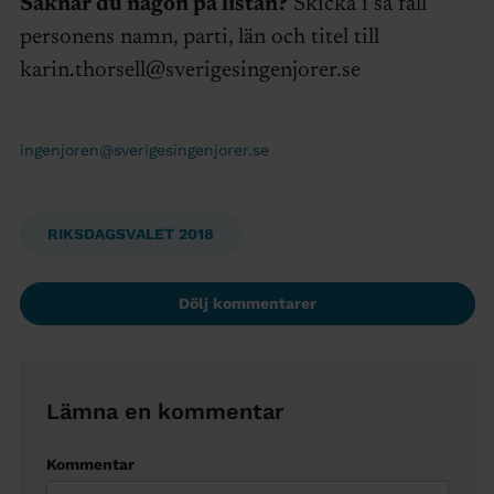
Saknar du någon på listan?
Skicka i så fall
personens namn, parti, län och titel till
karin.thorsell@sverigesingenjorer.se
ingenjoren@sverigesingenjorer.se
RIKSDAGSVALET 2018
Dölj kommentarer
Lämna en kommentar
Kommentar