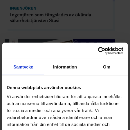
INGENJÖREN
Ingenjören som fängslades av ökända
säkerhetstjänsten Stasi
Samtycke
Information
Om
Denna webbplats använder cookies
Vi använder enhetsidentifierare för att anpassa innehållet
och annonserna till användarna, tillhandahålla funktioner
för sociala medier och analysera vår trafik. Vi
vidarebefordrar även sådana identifierare och annan
INGENJÖREN
information från din enhet till de sociala medier och
Nyheter i korthet: Hälsotrender, utköp på