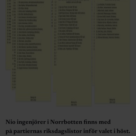
Nio ingenjörer i Norrbotten finns med
på partiernas riksdagslistor inför valet i höst.