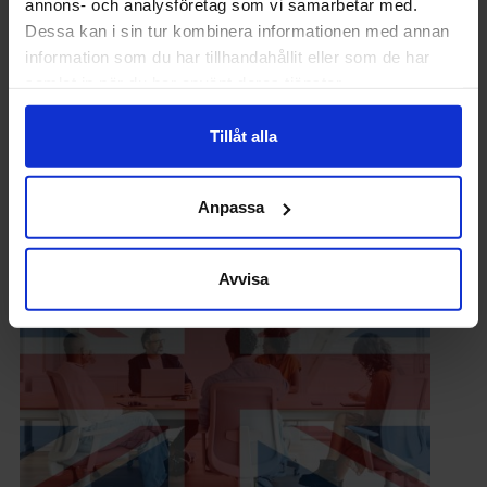
annons- och analysföretag som vi samarbetar med.
Dessa kan i sin tur kombinera informationen med annan
information som du har tillhandahållit eller som de har
samlat in när du har använt deras tjänster.
Tillåt alla
INGENJÖREN
”Astronaut är man resten av livet, skulle jag
tro”
Anpassa
Avvisa