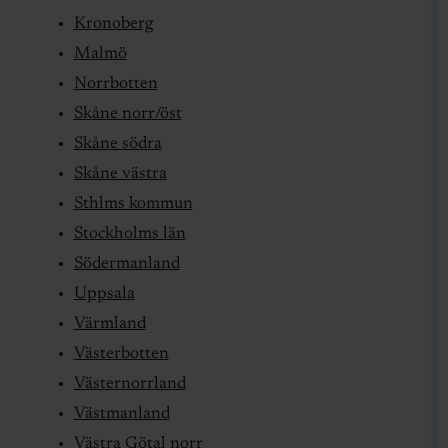
Kronoberg
Malmö
Norrbotten
Skåne norr/öst
Skåne södra
Skåne västra
Sthlms kommun
Stockholms län
Södermanland
Uppsala
Värmland
Västerbotten
Västernorrland
Västmanland
Västra Götal norr