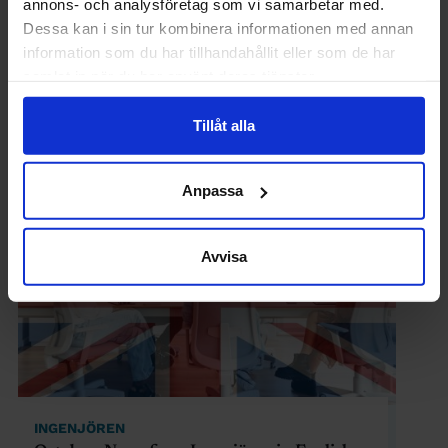
annons- och analysföretag som vi samarbetar med.
Dessa kan i sin tur kombinera informationen med annan
information som du har tillhandahållit eller som de har
INGENJÖREN
samlat in när du har använt deras tjänster.
Goda helger önskar Ingenjören! Vi är tillbaka
7 januari
Tillåt alla
Anpassa
Avvisa
INGENJÖREN