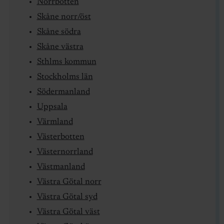
Norrbotten
Skåne norr/öst
Skåne södra
Skåne västra
Sthlms kommun
Stockholms län
Södermanland
Uppsala
Värmland
Västerbotten
Västernorrland
Västmanland
Västra Götal norr
Västra Götal syd
Västra Götal väst