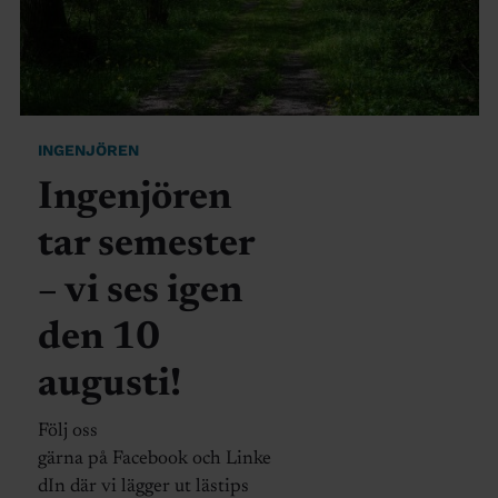
INGENJÖREN
Ingenjören
tar semester
– vi ses igen
den 10
augusti!
Följ oss
gärna på Facebook och Linke
dIn där vi lägger ut lästips