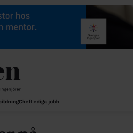
 Ingenjörer
bildning
Chef
Lediga jobb