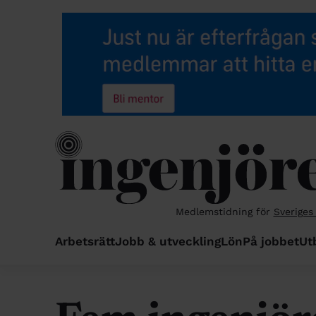
Medlemstidning för
Sveriges
Arbetsrätt
Jobb & utveckling
Lön
På jobbet
Ut