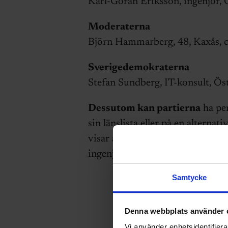
Karl-Göran Eriksson, ingenjör, 
Moderaterna
Björn Hammarberg, 48, Kaxås, ci
Sverigedemokraterna
Stefan Sundberg, IT-konsult, Öst
Dessutom kan partierna
ha per
sin länslista eller på en alternat
visar antalet ingenjörer i länet s
ingenjörer boende utanför länet 
Samtycke
Denna webbplats använder 
Vi använder enhetsidentifierar