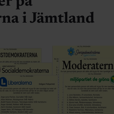
er på
rna i Jämtland