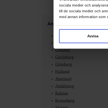
sociala medier och analysera 
till de sociala medier och a
med annan information som du 
Andra valkretsar
Blekinge
Avvisa
Dalarna
Gotland
Gävleborg
Göteborg
Halland
Jämtland
Jönköping
Kalmar
Kronoberg