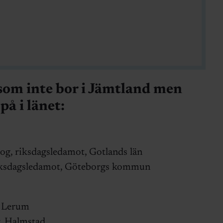
som inte bor i Jämtland men
på i länet:
log, riksdagsledamot, Gotlands län
 riksdagsledamot, Göteborgs kommun
, Lerum
r, Halmstad