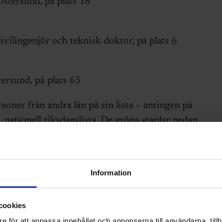
Östersund, på plats 18
vilingenjör och teknisk doktor, på plats 6
ersund, på plats 63
soner från andra län på sin lista – antingen på
iv, nationell riksdagslista. De gröna staplar nedan
om finns på listorna. Röda staplar visar
som finns på listorna:
Information
cookies
e för att anpassa innehållet och annonserna till användarna, tillh