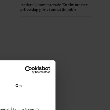
Anders kommenterade
En timme per
arbetsdag gör vi annat än jobb
Om
andahålla funktioner för