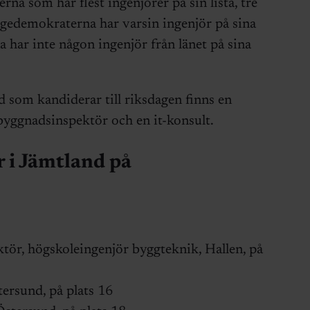
na som har flest ingenjörer på sin lista, tre
gedemokraterna har varsin ingenjör på sina
a har inte någon ingenjör från länet på sina
 som kandiderar till riksdagen finns en
 byggnadsinspektör och en it-konsult.
r i Jämtland på
ör, högskoleingenjör byggteknik, Hallen, på
ersund, på plats 16