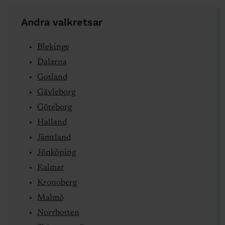
Andra valkretsar
Blekinge
Dalarna
Gotland
Gävleborg
Göteborg
Halland
Jämtland
Jönköping
Kalmar
Kronoberg
Malmö
Norrbotten