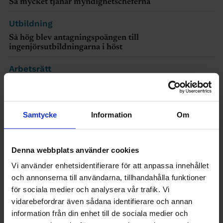
Så mycket tjänar myndighetscheferna
Utbildning
Så hög blev antagningspoängen till
ingenjörsutbildningarna i höst
Arbetsrätt
Kräv detta om chefen ringer på semestern
Ingenjören
Samtycke
Information
Om
Här kan du testa ditt IQ – om du vågar
Lediga ingenjörsjobb
Denna webbplats använder cookies
Vi använder enhetsidentifierare för att anpassa innehållet
och annonserna till användarna, tillhandahålla funktioner
Visa platsannonser
för sociala medier och analysera vår trafik. Vi
vidarebefordrar även sådana identifierare och annan
information från din enhet till de sociala medier och