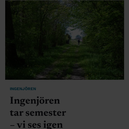
INGENJÖREN
Ingenjören
tar semester
– vi ses igen