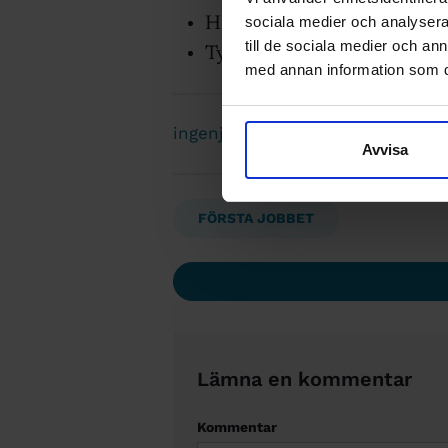
sociala medier och analysera 
Handledare
till de sociala medier och a
Tydligt angivet vad som händ
med annan information som du 
ingenjoren@sverigesingenjorer.s
Avvisa
FÖRSTA JOBBET
Lämna en kommentar
Kommentar