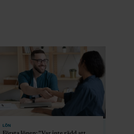
LÖN
Första lönen: ”Var inte rädd att