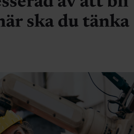
serad av att bli
 här ska du tänka