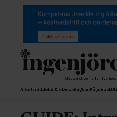
Medlemstidning för
Sveriges
Arbetsrätt
Jobb & utveckling
Lön
På jobbet
Ut