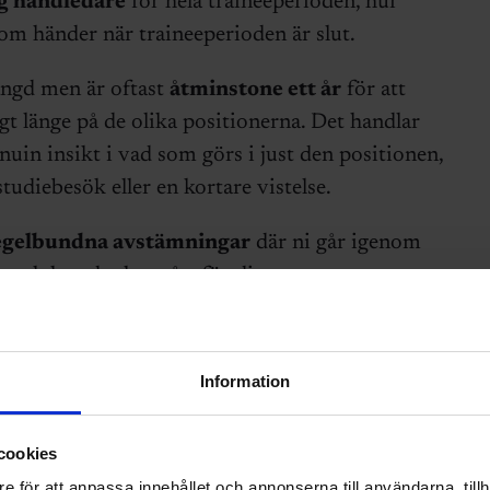
g handledare
för hela traineeperioden, hur
m händer när traineeperioden är slut.
ängd men är oftast
åtminstone ett år
för att
igt länge på de olika positionerna. Det handlar
nuin insikt i vad som görs i just den positionen,
studiebesök eller en kortare vistelse.
egelbundna avstämningar
där ni går igenom
 och hur det har gått för dig.
för din traineetjänst:
Information
 checklista
(kräver inlogg)
cookies
täcker hela traineeperioden
e för att anpassa innehållet och annonserna till användarna, tillh