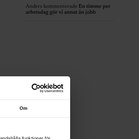
Anders kommenterade
En timme per
arbetsdag gör vi annat än jobb
Om
andahålla funktioner för