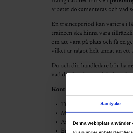
framgå att det finns en
personli
arbetet dokumenteras och vad so
En traineeperiod kan variera i l
traineen ska hinna vara tillräckl
om att vara på plats och få en ge
vilket är något helt annat än ett 
Du och din handledare bör ha
r
vad du ska göra, vad du har gjort
Kontrollera att det här gäller 
Samtycke
Tillsvidareanställning
Marknadsmässig lön
Använd
Sveriges Ingenjörers
Denna webbplats använder 
En programbeskrivning som 
Vi använder enhetsidentifierar