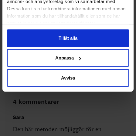
artikel hur du kan förbereda dig inför
annons- och analysföretag som vi samarbetar med.
Dessa kan i sin tur kombinera informationen med annan
testerna.
information som du har tillhandahållit eller som de har
samlat in när du har använt deras tjänster.
Karin Virgin
Tillåt alla
karin.virgin@sverigesingenjorer.se
Anpassa
ANSTÄLLNINGSINTERVJU - TIPS
Avvisa
Dölj kommentarer
4 kommentarer
Sara
Den här metoden möjliggör för en