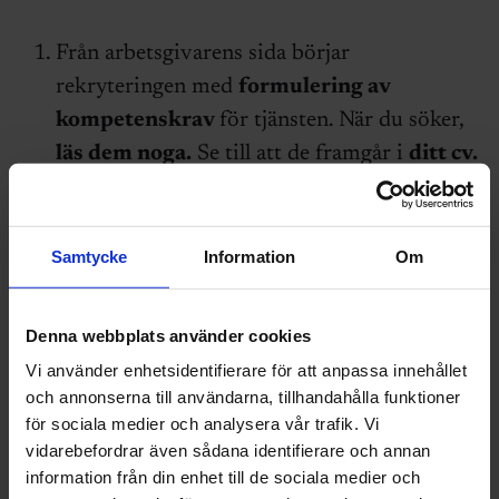
Från arbetsgivarens sida börjar
rekryteringen med
formulering av
kompetenskrav
för tjänsten. När du söker,
läs dem noga.
Se till att de framgår i
ditt cv.
Under
anställningsintervjun
kommer du få
frågor där de ska
beskriva situationer
.
Samtycke
Information
Om
Förbered intervjun
genom att fundera på
situationer från ditt arbetsliv som speglar
Denna webbplats använder cookies
kompetenskraven för tjänsten du söker.
Vi använder enhetsidentifierare för att anpassa innehållet
och annonserna till användarna, tillhandahålla funktioner
Tester
används ofta som en urvalsmetod.
för sociala medier och analysera vår trafik. Vi
Men de ska alltid mäta kompetenserna i
vidarebefordrar även sådana identifierare och annan
kravprofilen, inget annat.
Läs Ingenjörens
information från din enhet till de sociala medier och