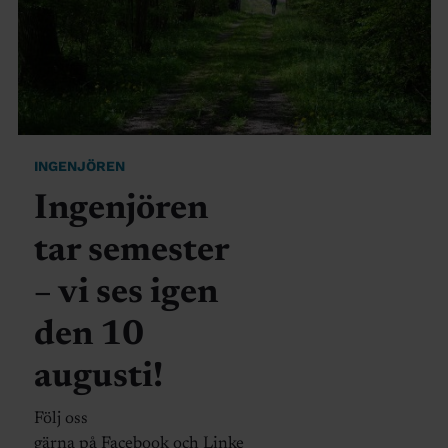
INGENJÖREN
Ingenjören
tar semester
– vi ses igen
den 10
augusti!
Följ oss
gärna på Facebook och Linke