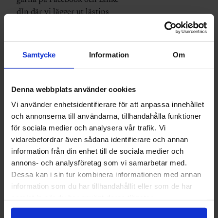
gärna på Facebook och Linke
dIn där vi lägger ut lästips
hela sommaren. Här på
Ingenjören är vi tillbaka den
10 augusti. Trevlig sommar!
Samtycke
Information
Om
Denna webbplats använder cookies
Vi använder enhetsidentifierare för att anpassa innehållet
och annonserna till användarna, tillhandahålla funktioner
för sociala medier och analysera vår trafik. Vi
vidarebefordrar även sådana identifierare och annan
information från din enhet till de sociala medier och
annons- och analysföretag som vi samarbetar med.
Dessa kan i sin tur kombinera informationen med annan
information som du har tillhandahållit eller som de har
samlat in när du har använt deras tjänster.