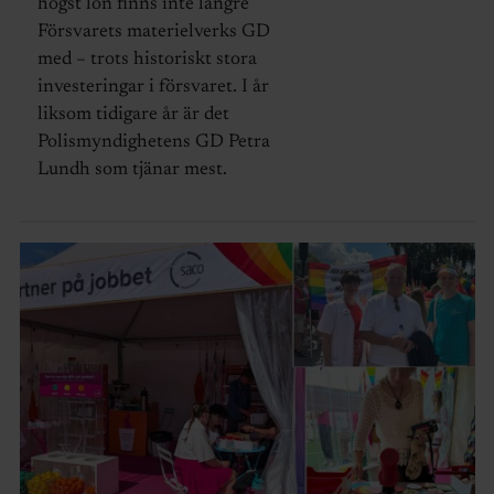
högst lön finns inte längre
Försvarets materielverks GD
med – trots historiskt stora
investeringar i försvaret. I år
liksom tidigare år är det
Polismyndighetens GD Petra
Lundh som tjänar mest.