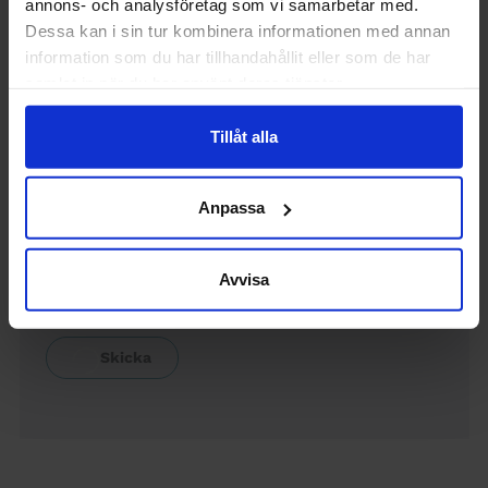
annons- och analysföretag som vi samarbetar med.
Dessa kan i sin tur kombinera informationen med annan
information som du har tillhandahållit eller som de har
samlat in när du har använt deras tjänster.
Namn
(Visas offentligt)
Tillåt alla
Email
(Visas inte offentligt)
Anpassa
Skriv en mejladress där vi kan nå dig. Om du är medlem,
använd gärna den mejladress du har lämnat till Sveriges
Avvisa
Ingenjörer. Redaktionen förbehåller sig rätten att korta i
kommentarer.