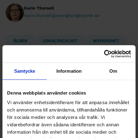
Karin Thorsell
karin.thorsell@sverigesingenjorer.se
ÅLDER
LOKALFACKLIGT
MYNDIGHET
Dölj kommentarer
Samtycke
Information
Om
Lämna en kommentar
Denna webbplats använder cookies
Vi använder enhetsidentifierare för att anpassa innehållet
Kommentar
och annonserna till användarna, tillhandahålla funktioner
för sociala medier och analysera vår trafik. Vi
vidarebefordrar även sådana identifierare och annan
information från din enhet till de sociala medier och