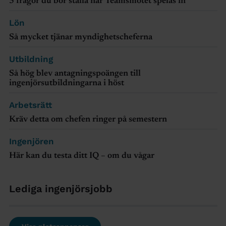
5 frågor du bör ställa när Teamsmötet spelas in
Lön
Så mycket tjänar myndighetscheferna
Utbildning
Så hög blev antagningspoängen till
ingenjörsutbildningarna i höst
Arbetsrätt
Kräv detta om chefen ringer på semestern
Ingenjören
Här kan du testa ditt IQ – om du vågar
Lediga ingenjörsjobb