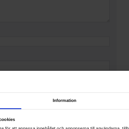
 du är medlem, använd gärna den mejladress du har lämnat till
r sig rätten att korta i kommentarer.
Information
cookies
e för att anpassa innehållet och annonserna till användarna, tillh