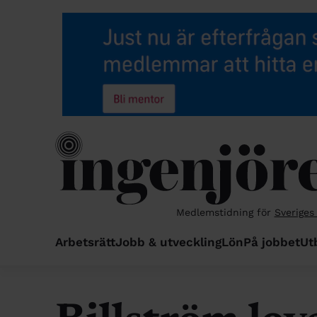
Medlemstidning för
Sveriges
Arbetsrätt
Jobb & utveckling
Lön
På jobbet
Ut