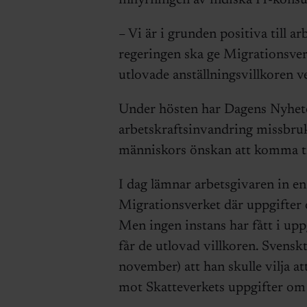
inhyrningen av indiska IT-konsul
– Vi är i grunden positiva till a
regeringen ska ge Migrationsverk
utlovade anställningsvillkoren v
Under hösten har Dagens Nyheter
arbetskraftsinvandring missbruk
människors önskan att komma till
I dag lämnar arbetsgivaren in en
Migrationsverket där uppgifter 
Men ingen instans har fått i upp
får de utlovad villkoren. Svensk
november) att han skulle vilja a
mot Skatteverkets uppgifter om l