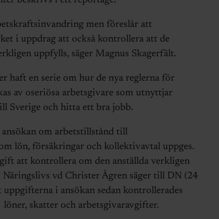
ter beskrivs i ett reportage.
rbetskraftsinvandring men föreslår att
et i uppdrag att också kontrollera att de
erkligen uppfylls, säger Magnus Skagerfält.
 haft en serie om hur de nya reglerna för
as av oseriösa arbetsgivare som utnyttjar
 Sverige och hitta ett bra jobb.
 ansökan om arbetstillstånd till
om lön, försäkringar och kollektivavtal uppges.
gift att kontrollera om den anställda verkligen
t Näringslivs vd Christer Ågren säger till DN (24
tt uppgifterna i ansökan sedan kontrollerades
öner, skatter och arbetsgivaravgifter.