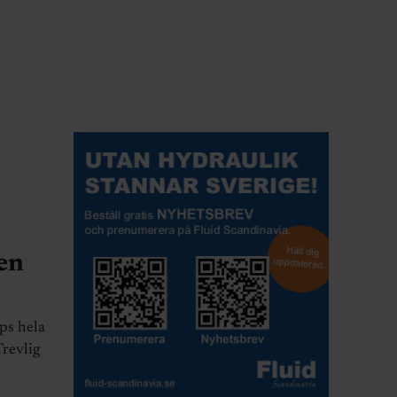
gen
ips hela
Trevlig