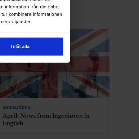
n information från din enhet
 tur kombinera informationen
deras tjänster.
Tillåt alla
INGENJÖREN
April: News from Ingenjören in
English