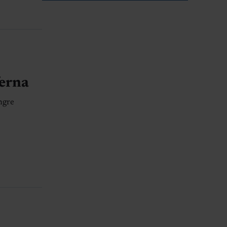
erna
ngre