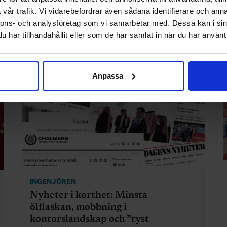
vår trafik. Vi vidarebefordrar även sådana identifierare och anna
nnons- och analysföretag som vi samarbetar med. Dessa kan i sin
har tillhandahållit eller som de har samlat in när du har använt 
Anpassa
INGENJÖREN
Nyheter i korthet: Minsta
ölflaskan, mobbning i
kontorslandskap och ”tyst