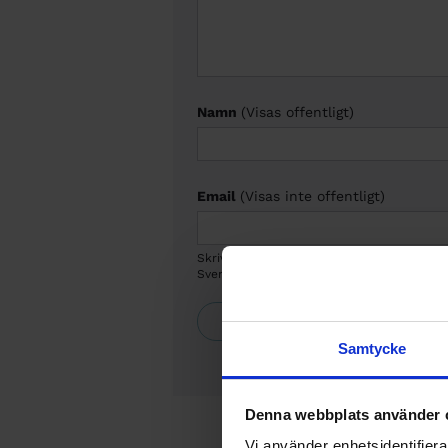
Namn
(Visas offentligt)
Email
(Visas inte offentligt)
Skriv en mejladress där vi kan nå dig. Om
Sveriges Ingenjörer. Redaktionen förbehålle
Samtycke
Denna webbplats använder 
Vi använder enhetsidentifierar