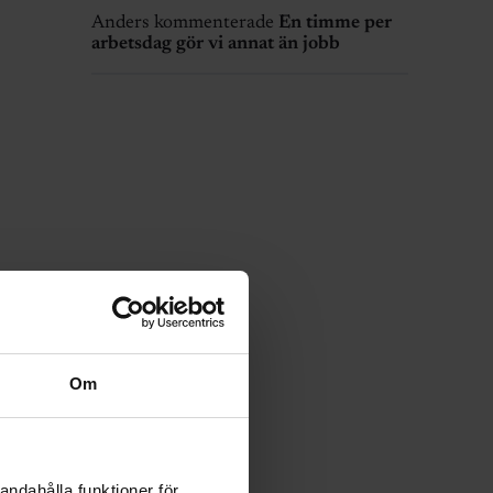
Anders kommenterade
En timme per
arbetsdag gör vi annat än jobb
Om
andahålla funktioner för