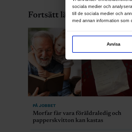
sociala medier och analysera 
till de sociala medier och a
Fortsätt läsa
med annan information som du 
Avvisa
PÅ JOBBET
Morfar får vara föräldraledig och
papperskvitton kan kastas