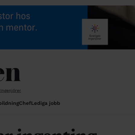
 Ingenjörer
bildning
Chef
Lediga jobb