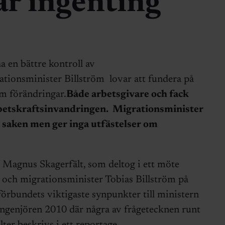
ar ingenting
a en bättre kontroll av
tionsminister Billström lovar att fundera på
om förändringar.
Både arbetsgivare och fack
 arbetskraftsinvandringen. Migrationsminister
å saken men ger inga utfästelser om
 Magnus Skagerfält, som deltog i ett möte
 och migrationsminister Tobias Billström på
örbundets viktigaste synpunkter till ministern
genjören 2010 där några av frågetecknen runt