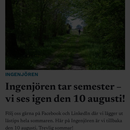
INGENJÖREN
Ingenjören tar semester –
vi ses igen den 10 augusti!
Följ oss gärna på Facebook och LinkedIn där vi lägger ut
lästips hela sommaren. Här på Ingenjören är vi tillbaka
den 10 augusti. Trevlig sommar!