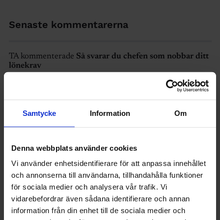
Senaste kommentarerna
TA kommenterade
Så svarar du chefen som nobbar ditt
lönekrav
Tomas kommenterade
Regeringen: Fånga upp de
”nästan klara” – och öppna för att bli civilingenjör på
mindre än 5 år
Samtycke
Information
Om
Karin kommenterade
Kräv detta om chefen ringer på
semestern
Denna webbplats använder cookies
Vi använder enhetsidentifierare för att anpassa innehållet
Torbjörn kommenterade
Kräv detta om chefen ringer
och annonserna till användarna, tillhandahålla funktioner
på semestern
för sociala medier och analysera vår trafik. Vi
vidarebefordrar även sådana identifierare och annan
Anders kommenterade
En timme per arbetsdag gör vi
information från din enhet till de sociala medier och
annat än jobb