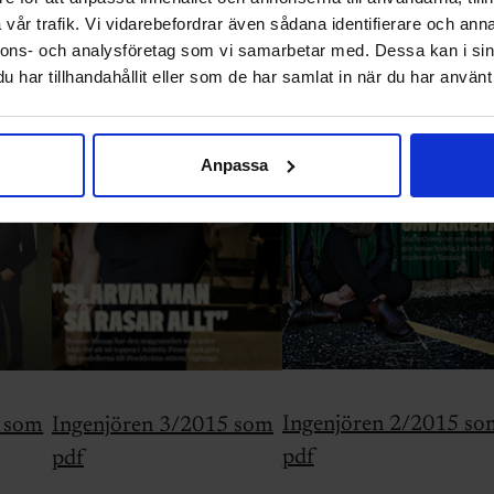
vår trafik. Vi vidarebefordrar även sådana identifierare och anna
nnons- och analysföretag som vi samarbetar med. Dessa kan i sin
har tillhandahållit eller som de har samlat in när du har använt 
Anpassa
Ingenjören 2/2015 so
5 som
Ingenjören 3/2015 som
pdf
pdf