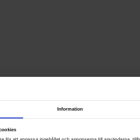
Information
cookies
e för att anpassa innehållet och annonserna till användarna, tillh