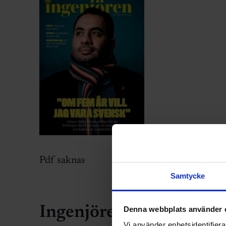
Pdf saknas
Samtycke
Ingenjören 2015
Denna webbplats använder 
Vi använder enhetsidentifierar