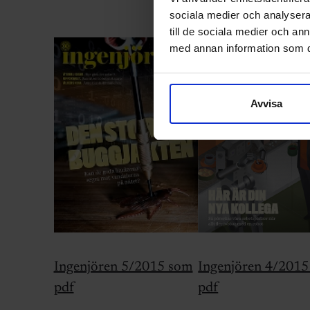
sociala medier och analysera 
till de sociala medier och a
med annan information som du 
Avvisa
Ingenjören 4/201
Ingenjören 5/2015 som
pdf
pdf