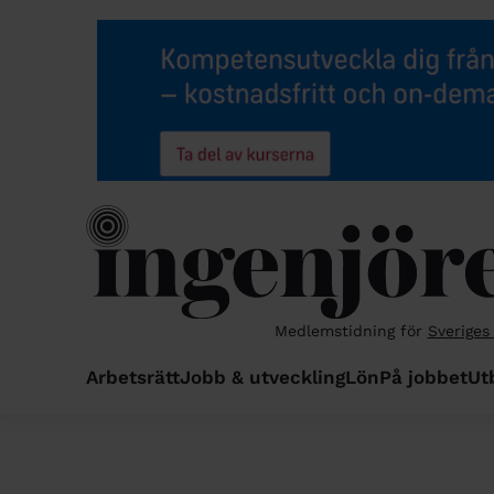
Medlemstidning för
Sveriges
Arbetsrätt
Jobb & utveckling
Lön
På jobbet
Ut